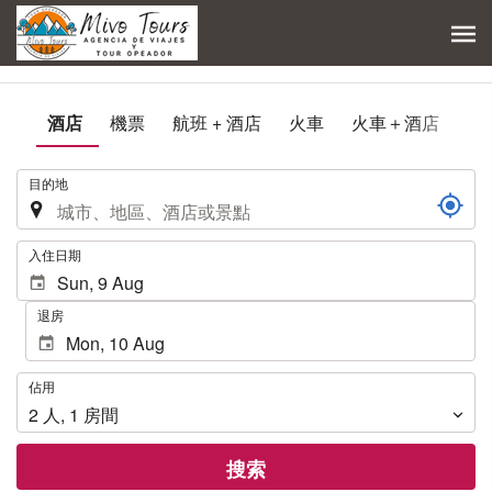
酒店
機票
航班 + 酒店
火車
火車＋酒店
.
目的地
.
入住日期
退房
佔
佔用
用
2
人
,
1
房間
搜索