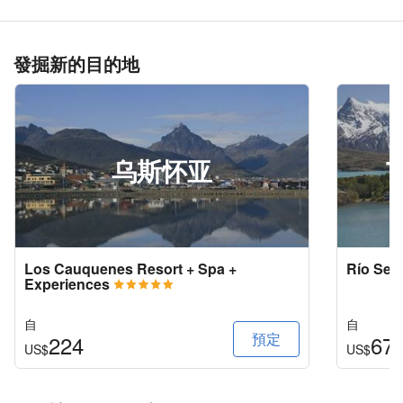
發掘新的目的地
乌斯怀亚
T
Los Cauquenes Resort + Spa +
Río Ser
Experiences
自
自
預定
224
67
US$
US$